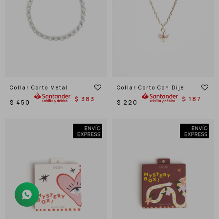
Collar Corto Metal
Collar Corto Con Dije
Mariposa
$
383
$
187
$
450
$
220