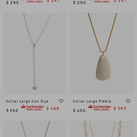
$
247
$
247
$
290
$
290
Collar Largo Con Dije
Collar Largo Piedra
Mariposa Cubic
$
468
$
383
$
550
$
450