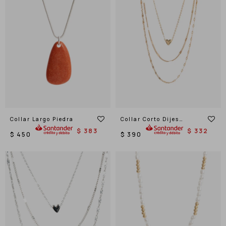
Collar Largo Piedra
Collar Corto Dijes
Corazones
$
383
$
332
$
450
$
390