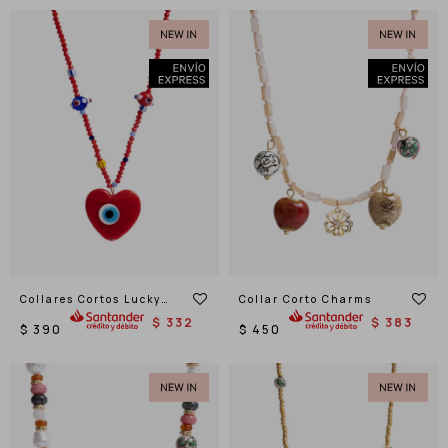
Collares Cortos Lucky
Collar Corto Charms
Charms
$
332
$
383
$
390
$
450