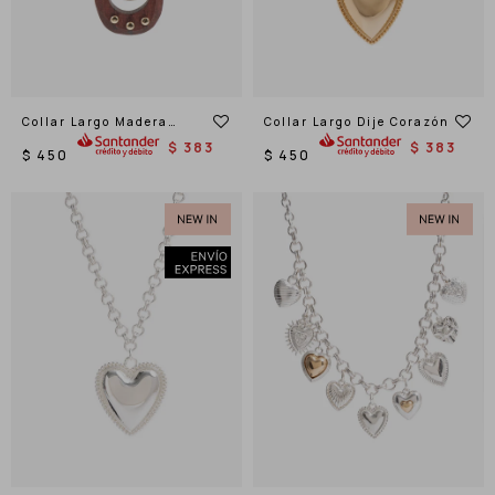
Collar Largo Madera
Collar Largo Dije Corazón
Tachas Metal
$
383
$
383
$
450
$
450