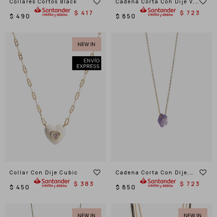
Collares Cortos Black
Cadena Corta Con Dije V,
Acero
$
417
$
723
$
490
$
850
Collar Con Dije Cubic
Cadena Corta Con Dije,
Acero
$
383
$
723
$
450
$
850