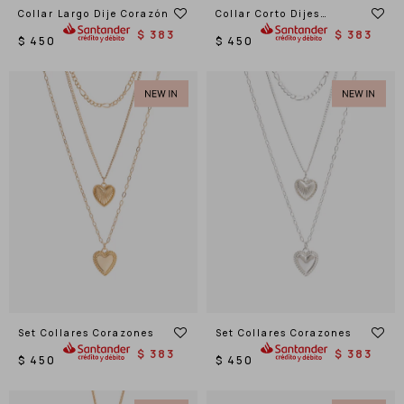
Collar Largo Dije Corazón
Collar Corto Dijes
Corazones
$
383
$
383
$
450
$
450
Set Collares Corazones
Set Collares Corazones
$
383
$
383
$
450
$
450