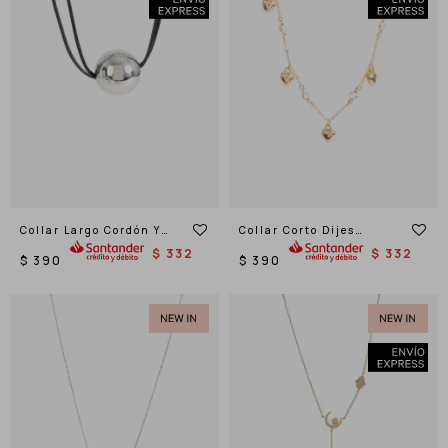
Collar Largo Cordón Y
Collar Corto Dijes
Bolón
Corazones
$
332
$
332
$
390
$
390