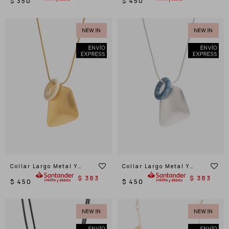
$
350
$
450
Collar Largo Metal Y
Collar Largo Metal Y
Piedra
Piedra
$
383
$
383
$
450
$
450