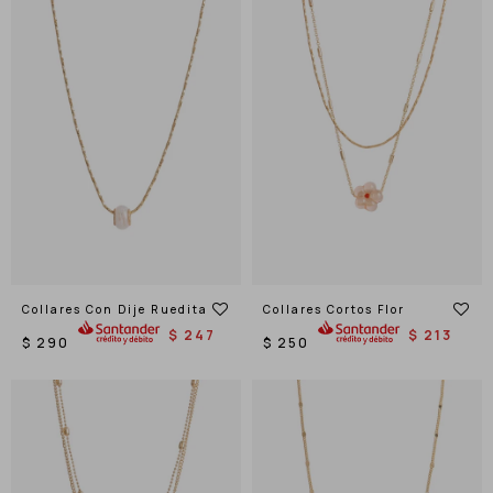
Collares Con Dije Ruedita
Collares Cortos Flor
$
247
$
213
$
290
$
250