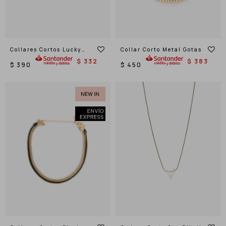
Collares Cortos Lucky
Collar Corto Metal Gotas
Charms
$
332
$
383
$
390
$
450