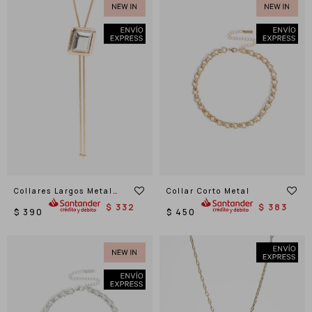
Collares Largos Metal
Collar Corto Metal
Biplating
$
332
$
383
$
390
$
450