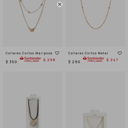

Collares Cortos Mariposa
Collares Cortos Metal
$
298
$
247
$
350
$
290