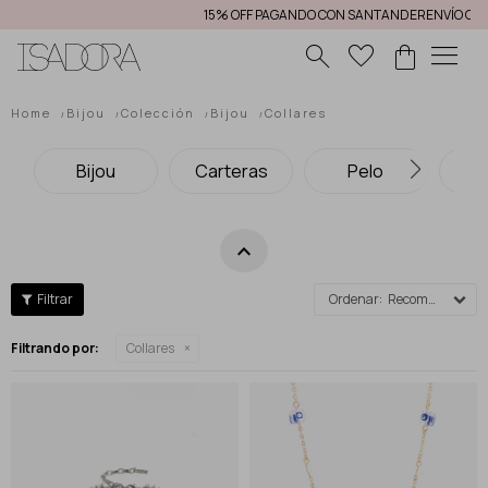
15% OFF PAGANDO CON SANTANDER
ENVÍO GRATIS 
menu
Home
Bijou
Colección
Bijou
Collares
Bijou
Carteras
Pelo
Te
Recomendados
Filtrando por:
Collares