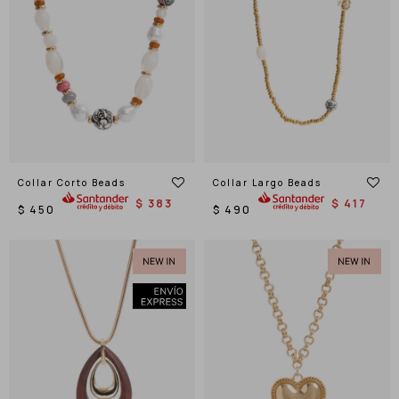
Collar Corto Beads
Collar Largo Beads
$
383
$
417
$
450
$
490