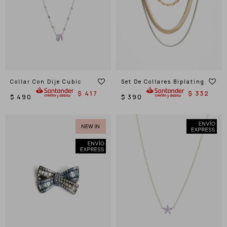
Collar Con Dije Cubic
Set De Collares Biplating
$
417
$
332
$
490
$
390