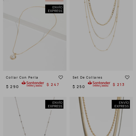
Collar Con Perla
Set De Collares
$
247
$
213
$
290
$
250