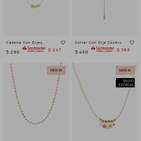
Cadena Con Dijes
Collar Con Dije Cosmic
Rueditas
$
247
$
383
$
290
$
450