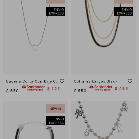
Cadena Corta Con Dije C,
Collares Largos Black
Acero
$
723
$
468
$
850
$
550