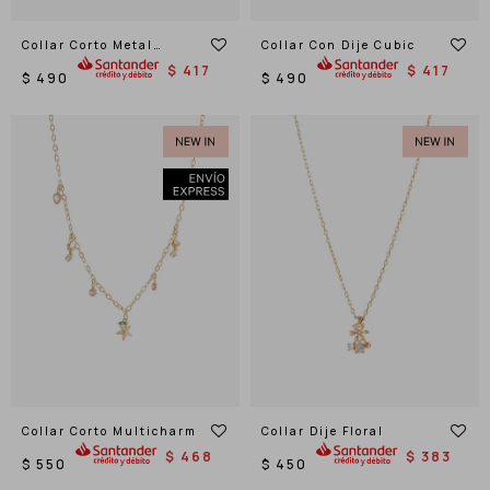
Collar Corto Metal
Collar Con Dije Cubic
Delicado
$
417
$
417
$
490
$
490
Collar Corto Multicharm
Collar Dije Floral
$
468
$
383
$
550
$
450