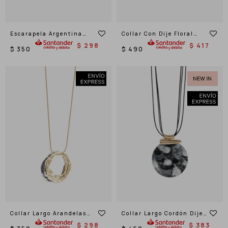
Escarapela Argentina
Collar Con Dije Floral
Moño
Cubic Plateado
$
298
$
417
$
350
$
490
Collar Largo Arandelas
Collar Largo Cordón Dije
Biplating
Resina
$
298
$
383