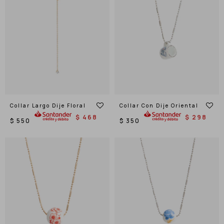
Collar Largo Dije Floral
Collar Con Dije Oriental
$
468
$
298
$
550
$
350