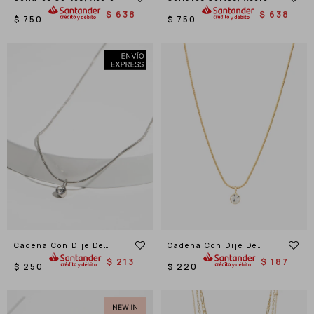
$
638
$
638
$
750
$
750
Cadena Con Dije De
Cadena Con Dije De
Strass
Strass
$
213
$
187
$
250
$
220