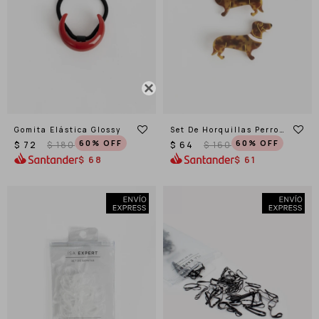

Gomita Elástica Glossy
Set De Horquillas Perro
Salchicha
60
60
$
72
$
180
$
64
$
160
$
68
$
61