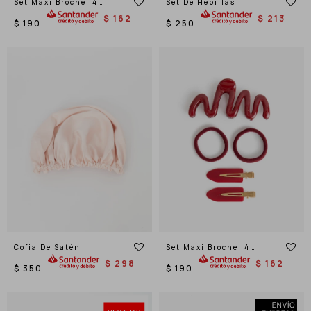
Set Maxi Broche, 4
Set De Hebillas
Gomitas Elásticas Y 2
$
162
$
213
Hebillas.
$
190
$
250
Cofia De Satén
Set Maxi Broche, 4
Gomitas Elásticas Y 2
$
298
$
162
Hebillas.
$
350
$
190