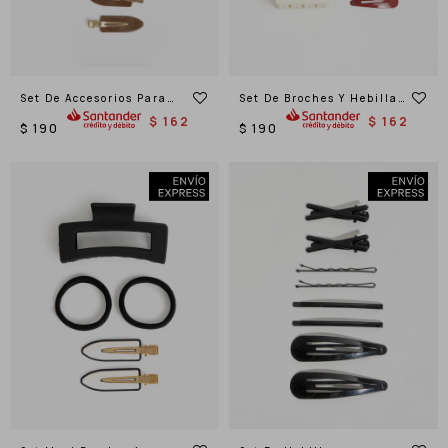
Set De Accesorios Para
Set De Broches Y Hebillas
Pelo
Tic Tac
$
162
$
162
$
190
$
190