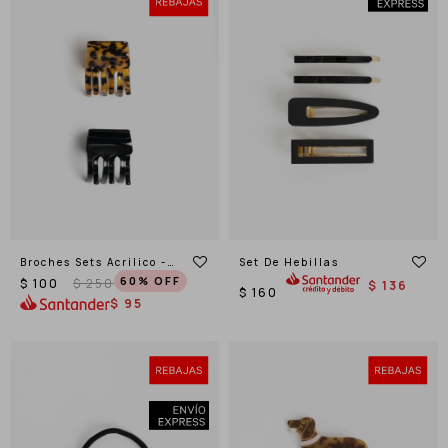
Broches Sets Acrilico -
Set De Hebillas
Combinacion Bicolor
60
$
100
$
250
$
136
$
160
$
95