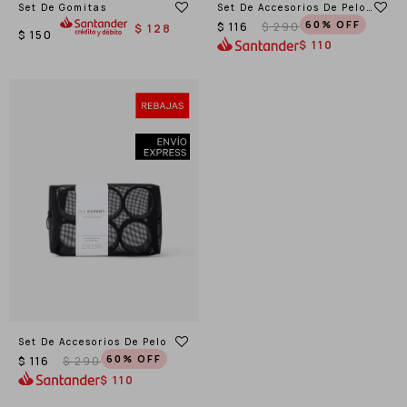
Set De Gomitas
Set De Accesorios De Pelo
Isa Expert
60
$
116
$
290
$
128
$
150
$
110
Set De Accesorios De Pelo
60
$
116
$
290
$
110