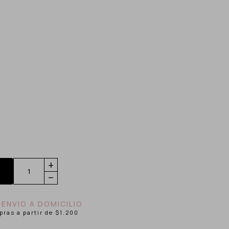
add
remove
 ENVIO A DOMICILIO
pras a partir de $1.200