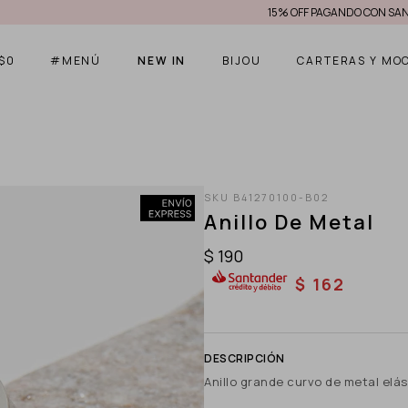
15% OFF PAGANDO CON SANTAND
$
0
#MENÚ
NEW IN
BIJOU
CARTERAS Y MO
B41270100-B02
Anillo De Metal
$
190
$
162
Anillo grande curvo de metal elás