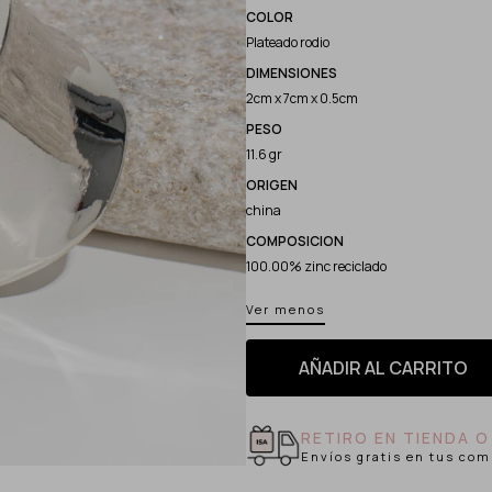
COLOR
Plateado rodio
DIMENSIONES
2cm x 7cm x 0.5cm
PESO
11.6 gr
ORIGEN
china
COMPOSICION
100.00% zinc reciclado
Ver menos
AÑADIR AL CARRITO
RETIRO EN TIENDA O
Envíos gratis en tus com