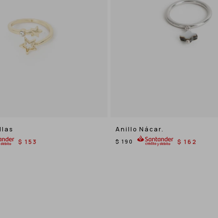
llas
Anillo Nácar.
$
153
$
190
$
162