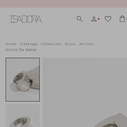
Home
Catálogo
Colección
Bijou
Anillos
Anillo De Metal