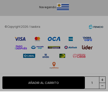
Navegando:
© Copyright 2026 / Isadora
Fenicio
add
AÑADIR AL CARRITO
remove