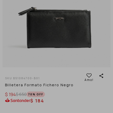
B51084700-B01
Billetera Formato Fichero Negro
$
194
$
650
70
$
184