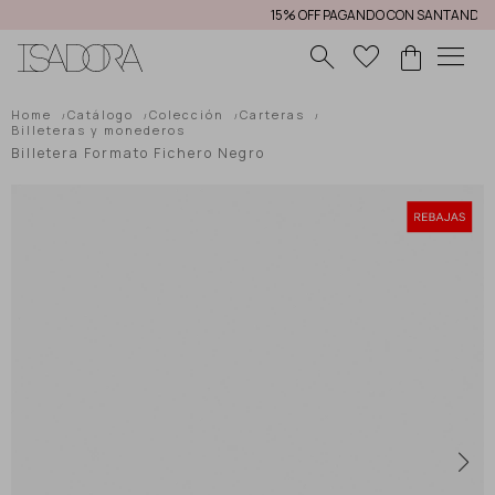
15% OFF PAGANDO CON SANTANDER
menu
Home
Catálogo
Colección
Carteras
Billeteras y monederos
Billetera Formato Fichero Negro