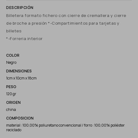
Billetera formato fichero con cierre de cremallera y cierre
de broche a presión *-Compartimientos para tarjetas y
billetes
*-Forreria interior
COLOR
Negro
DIMENSIONES
1cm x 10cm x 18cm
PESO
120 gr
ORIGEN
china
COMPOSICION
material : 100,00% poliuretano convencional / forro : 100,00% poliéster
reciclado