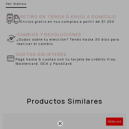
Ver menos
RETIRO EN TIENDA O ENVIO A DOMICILIO
Envíos gratis en tus compras a partir de $1.200
CAMBIOS Y DEVOLUCIONES
¿Dudas sobre tu elección? Tenés hasta 30 días para
realizar el cambio.
CUOTAS SIN INTERÉS
Pagá hasta 6 cuotas con tu tarjeta de crédito Visa,
Mastercard, OCA y PassCard.
Productos Similares
