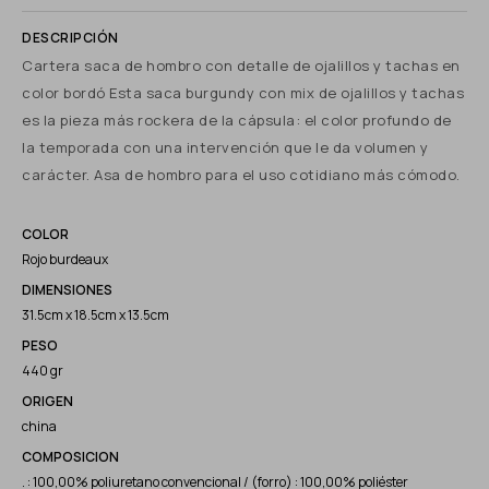
Cartera saca de hombro con detalle de ojalillos y tachas en
color bordó Esta saca burgundy con mix de ojalillos y tachas
es la pieza más rockera de la cápsula: el color profundo de
la temporada con una intervención que le da volumen y
carácter. Asa de hombro para el uso cotidiano más cómodo.
COLOR
Rojo burdeaux
DIMENSIONES
31.5cm x 18.5cm x 13.5cm
PESO
440 gr
ORIGEN
china
COMPOSICION
. : 100,00% poliuretano convencional / (forro) : 100,00% poliéster