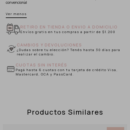
convencional
Ver menos
RETIRO EN TIENDA O ENVIO A DOMICILIO
Envíos gratis en tus compras a partir de $1.200
CAMBIOS Y DEVOLUCIONES
¿Dudas sobre tu elección? Tenés hasta 30 días para
realizar el cambio.
CUOTAS SIN INTERÉS
Pagá hasta 6 cuotas con tu tarjeta de crédito Visa,
Mastercard, OCA y PassCard.
Productos Similares