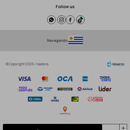
Follow us




Navegando:
© Copyright 2026 / Isadora
Fenicio
add