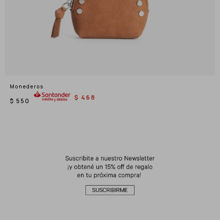
Monederos
$
468
$
550