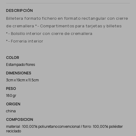
Billetera formato fichero en formato rectangular con cierre
de cremallera *- Compartimentos para tarjetas y billetes
*- Bolsillo interior con cierre de cremallera
*- Forreria interior
COLOR
Estampado flores
DIMENSIONES
3cm x 19cm x 11.5cm
PESO
180 gr
ORIGEN
china
COMPOSICION
material : 100,00% poliuretano convencional / forro : 100,00% poliéster
reciclado