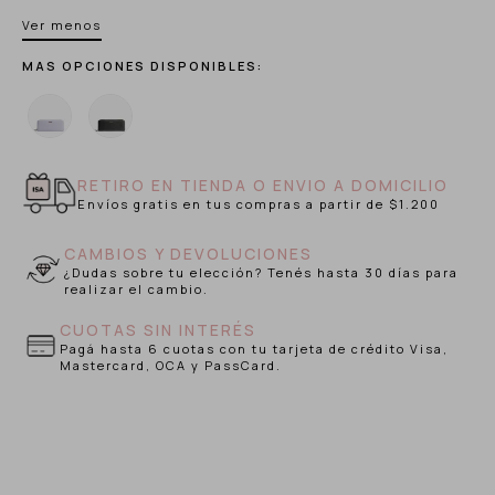
Ver menos
MAS OPCIONES DISPONIBLES:
RETIRO EN TIENDA O ENVIO A DOMICILIO
Envíos gratis en tus compras a partir de $1.200
CAMBIOS Y DEVOLUCIONES
¿Dudas sobre tu elección? Tenés hasta 30 días para
realizar el cambio.
CUOTAS SIN INTERÉS
Pagá hasta 6 cuotas con tu tarjeta de crédito Visa,
Mastercard, OCA y PassCard.