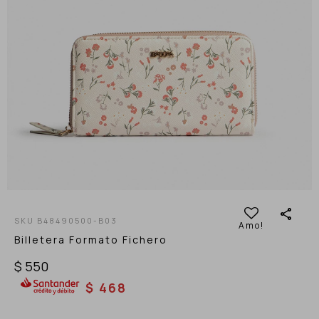
B48490500-B03
Billetera Formato Fichero
$
550
$
468