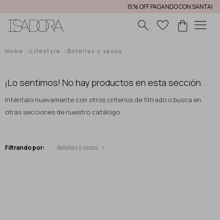
15% OFF PAGANDO CON SANTAND
menu
Home
Lifestyle
Botellas y vasos
¡Lo sentimos! No hay productos en esta sección.
Inténtalo nuevamente con otros criterios de filtrado o busca en
otras secciones de nuestro catálogo.
Filtrando por:
Botellas y vasos