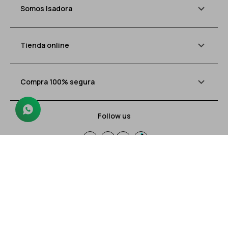
Somos Isadora
Tienda online
Compra 100% segura
Follow us




Navegando:
© Copyright 2026 / Isadora