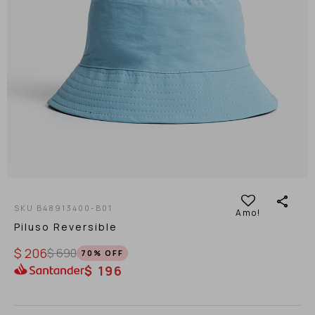
B48913400-B01
Piluso Reversible
$
206
$
690
70
$
196