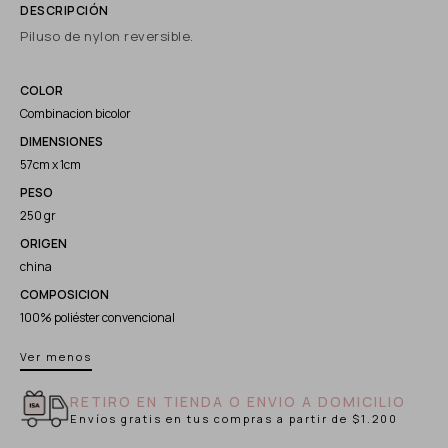
Piluso de nylon reversible.
COLOR
Combinacion bicolor
DIMENSIONES
57cm x 1cm
PESO
250 gr
ORIGEN
china
COMPOSICION
100% poliéster convencional
Ver menos
RETIRO EN TIENDA O ENVIO A DOMICILIO
Envíos gratis en tus compras a partir de $1.200