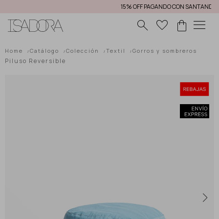
15% OFF PAGANDO CON SANTANDER
E
menu
Home
Catálogo
Colección
Textil
Gorros y sombreros
Piluso Reversible