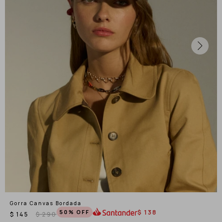
Gorra Canvas Bordada
50
$
138
$
145
$
290