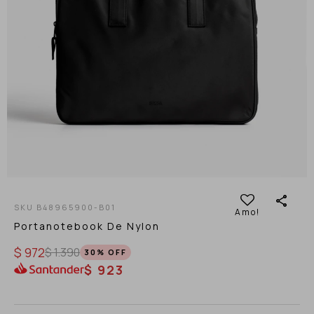
B48965900-B01
Portanotebook De Nylon
$
972
$
1.390
30
$
923