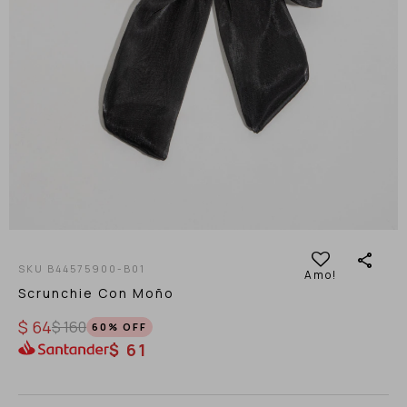
B44575900-B01
Scrunchie Con Moño
$
64
$
160
60
$
61