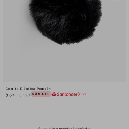
Gomita Elástica Pompón
60
$
61
$
64
$
160