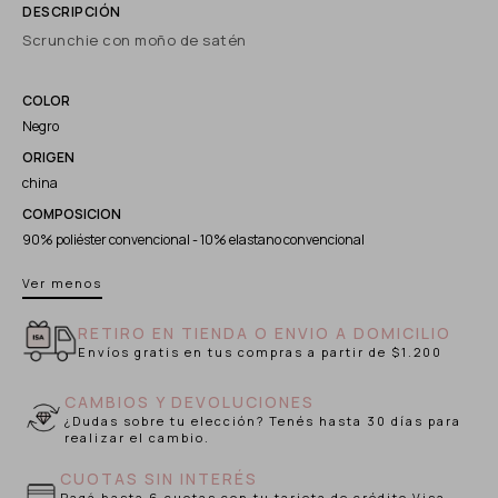
Scrunchie con moño de satén
COLOR
Negro
ORIGEN
china
COMPOSICION
90% poliéster convencional - 10% elastano convencional
Ver menos
RETIRO EN TIENDA O ENVIO A DOMICILIO
Envíos gratis en tus compras a partir de $1.200
CAMBIOS Y DEVOLUCIONES
¿Dudas sobre tu elección? Tenés hasta 30 días para
realizar el cambio.
CUOTAS SIN INTERÉS
Pagá hasta 6 cuotas con tu tarjeta de crédito Visa,