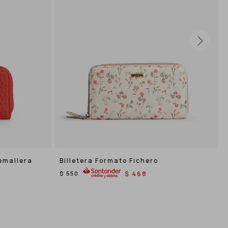
emallera
Billetera Formato Fichero
$
550
$
468