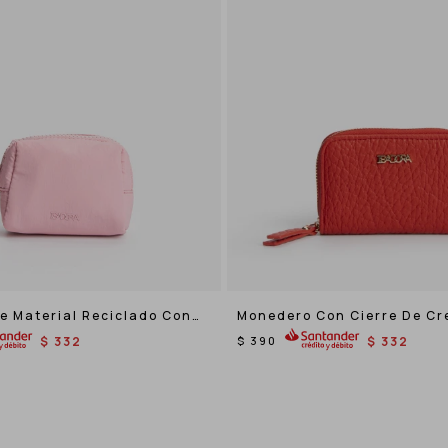
e Material Reciclado Con
Monedero Con Cierre De Cr
remallera
$
332
$
390
$
332