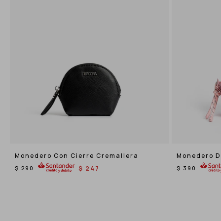
Monedero Con Cierre Cremallera
Monedero D
Cierre De C
$
290
$
247
$
390