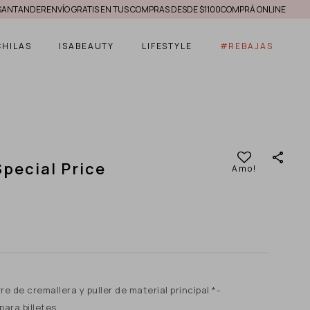
ANDER
ENVÍO GRATIS EN TUS COMPRAS DESDE $1100
COMPRÁ ONLINE HASTA EN 6
CHILAS
ISABEAUTY
LIFESTYLE
#REBAJAS
Special Price
re de cremallera y puller de material principal *-
para billetes