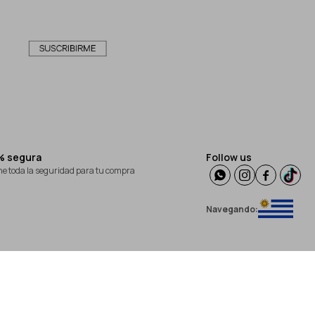
% segura
Follow us
ene toda la seguridad para tu compra




Navegando: