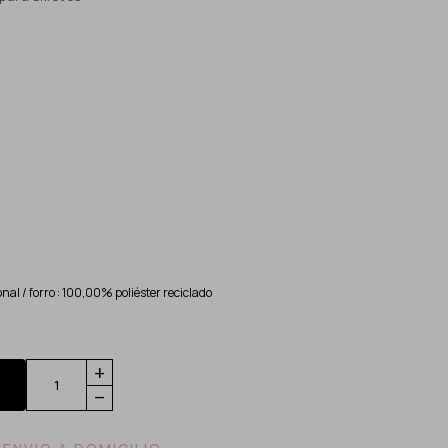
al / forro : 100,00% poliéster reciclado
add
remove