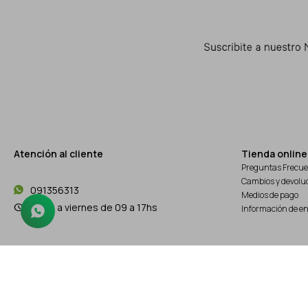
Atención al cliente
Tienda online
Preguntas Frecue
Cambios y devolu
091356313
Medios de pago
lunes a viernes de 09 a 17hs
Información de en
© Copyright 2026 / Isadora