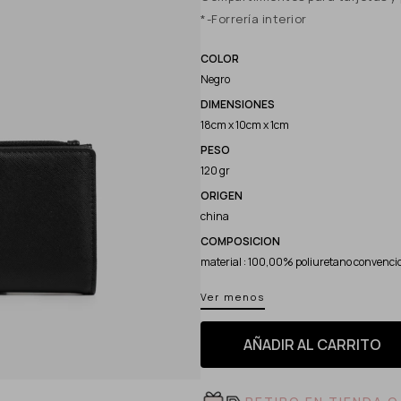
*-Forrería interior
COLOR
Negro
DIMENSIONES
18cm x 10cm x 1cm
PESO
120 gr
ORIGEN
china
COMPOSICION
material : 100,00% poliuretano convencion
Ver menos
AÑADIR AL CARRITO