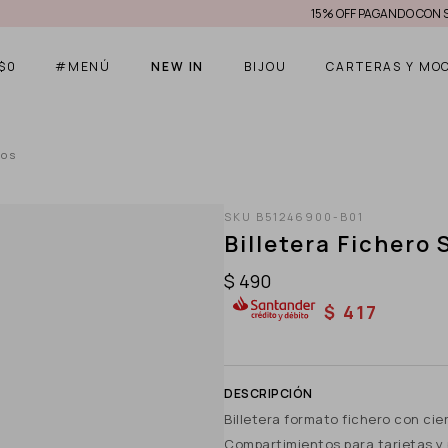
15% OFF PAGANDO CON SANT
$
0
#MENÚ
NEW IN
BIJOU
CARTERAS Y MO
ros
B51246900-B01
Billetera Fichero 
$
490
$
417
Billetera formato fichero con cier
Compartimientos para tarjetas y 