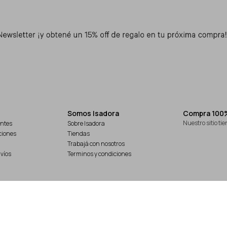
Somos Isadora
Compra 100
Nuestro sitio ti
ntes
Sobre Isadora
ciones
Tiendas
Trabajá con nosotros
víos
Terminos y condiciones